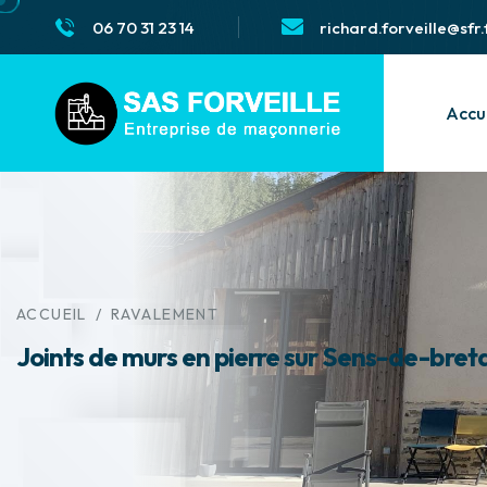
06 70 31 23 14
richard.forveille@sfr.
Accu
ACCUEIL
/
RAVALEMENT
Joints de murs en pierre sur Sens-de-bre