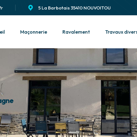
fr
5 La Barbotais 35410 NOUVOITOU
eil
Maçonnerie
Ravalement
Travaux diver
tagne