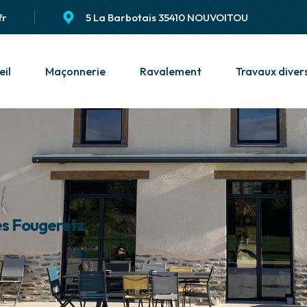
fr
5 La Barbotais 35410 NOUVOITOU
eil
Maçonnerie
Ravalement
Travaux diver
es Fougeretz