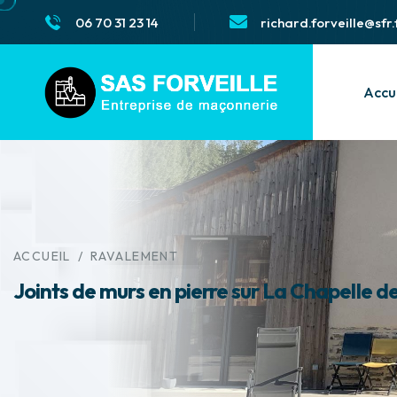
06 70 31 23 14
richard.forveille@sfr.
Accu
ACCUEIL
/
RAVALEMENT
Joints de murs en pierre sur La Chapelle d