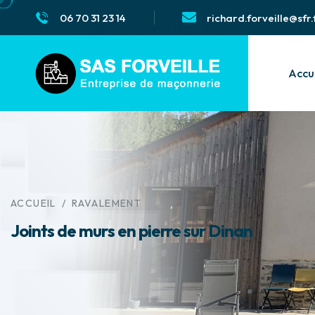
06 70 31 23 14
richard.forveille@sfr.
Accu
ACCUEIL
/
RAVALEMENT
Joints de murs en pierre sur Dinan