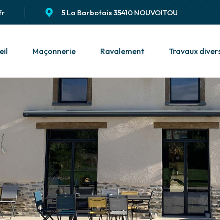
fr
5 La Barbotais 35410 NOUVOITOU
eil
Maçonnerie
Ravalement
Travaux diver